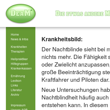
Home
Krankheitsbild:
News & Infos
Krankheiten
Der Nachtblinde sieht bei 
Therapien
nichts mehr. Die Fähigkeit
Heilpraktiker
oder Zwielicht anzupassen,
Hilfegruppen
Krankenkassen
große Beeinträchtigung ste
Ernährung
Kraftfahrer und Piloten dar.
Lexikon
Links
Neue Untersuchungen hab
Literatur
Archiv
Nachtblindheit häufig auch
entstehen kann. In diesem F
Impressum
Unsere AGB