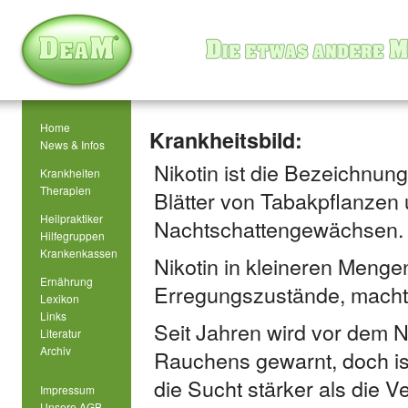
Home
Krankheitsbild:
News & Infos
Nikotin ist die Bezeichnung
Krankheiten
Therapien
Blätter von Tabakpflanzen
Heilpraktiker
Nachtschattengewächsen.
Hilfegruppen
Krankenkassen
Nikotin in kleineren Menge
Ernährung
Erregungszustände, macht 
Lexikon
Links
Seit Jahren wird vor dem 
Literatur
Archiv
Rauchens gewarnt, doch is
die Sucht stärker als die Ve
Impressum
Unsere AGB