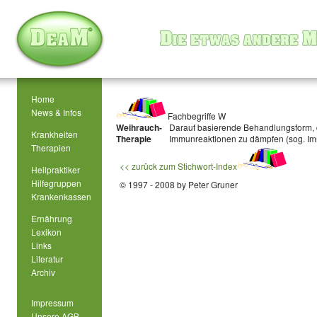
Home
News & Infos
Fachbegriffe W
Weihrauch-
Darauf basierende Behandlungsform, da
Krankheiten
Therapie
Immunreaktionen zu dämpfen (sog. I
Therapien
<< zurück zum Stichwort-Index
Heilpraktiker
Hilfegruppen
© 1997 - 2008 by Peter Gruner
Krankenkassen
Ernährung
Lexikon
Links
Literatur
Archiv
Impressum
Unsere AGB