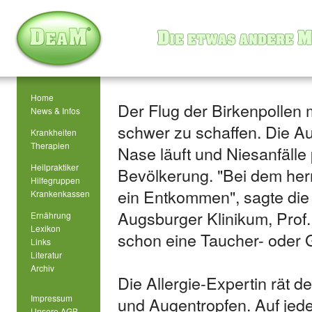
Home
Der Flug der Birkenpollen 
News & Infos
schwer zu schaffen. Die Au
Krankheiten
Therapien
Nase läuft und Niesanfälle
Heilpraktiker
Bevölkerung. "Bei dem he
Hilfegruppen
ein Entkommen", sagte die
Krankenkassen
Augsburger Klinikum, Prof.
Ernährung
Lexikon
schon eine Taucher- oder
Links
Literatur
Archiv
Die Allergie-Expertin rät 
Impressum
und Augentropfen. Auf jeden 
Unsere AGB