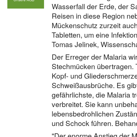
Wasserfall der Erde, der Sa
Reisen in diese Region ne
Mückenschutz zurzeit auch
Tabletten, um eine Infektio
Tomas Jelinek, Wissenscha
Der Erreger der Malaria wi
Stechmücken übertragen. 
Kopf- und Gliederschmerzen
Schweißausbrüche. Es gibt
gefährlichste, die Malaria t
verbreitet. Sie kann unbeha
lebensbedrohlichen Zustä
und Schock führen. Behandel
"Der enorme Anstieg der Mal