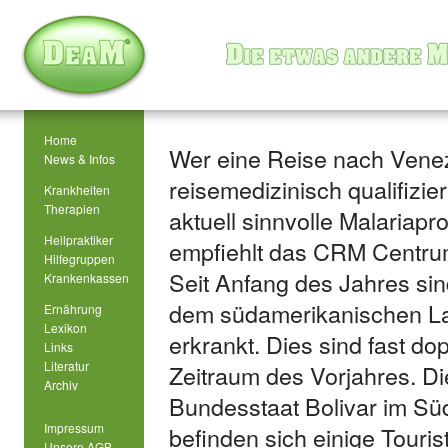
Home
Wer eine Reise nach Venezu
News & Infos
reisemedizinisch qualifizie
Krankheiten
Therapien
aktuell sinnvolle Malariapr
Heilpraktiker
empfiehlt das CRM Centrum
Hilfegruppen
Seit Anfang des Jahres sin
Krankenkassen
dem südamerikanischen La
Ernährung
Lexikon
erkrankt. Dies sind fast do
Links
Literatur
Zeitraum des Vorjahres. Die
Archiv
Bundesstaat Bolivar im Sü
Impressum
befinden sich einige Touris
Unsere AGB