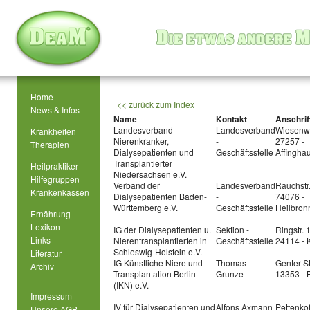
Home
<< zurück zum Index
News & Infos
Name
Kontakt
Anschrif
Landesverband
Landesverband
Wiesenw
Krankheiten
Nierenkranker,
-
27257 -
Therapien
Dialysepatienten und
Geschäftsstelle
Affingha
Transplantierter
Heilpraktiker
Niedersachsen e.V.
Hilfegruppen
Verband der
Landesverband
Rauchstr
Krankenkassen
Dialysepatienten Baden-
-
74076 -
Württemberg e.V.
Geschäftsstelle
Heilbron
Ernährung
Lexikon
IG der Dialysepatienten u.
Sektion -
Ringstr. 
Links
Nierentransplantierten in
Geschäftsstelle
24114 - K
Schleswig-Holstein e.V.
Literatur
IG Künstliche Niere und
Thomas
Genter S
Archiv
Transplantation Berlin
Grunze
13353 - B
(IKN) e.V.
Impressum
IV für Dialysepatienten und
Alfons Axmann
Pettenko
Unsere AGB