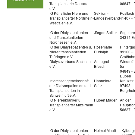
Transplantierte Dessau
06847 - 
e.V.
IG Künstliche Niere und
Sektion -
Postfach
Transplantierter Nordrhein-
Landesverband
41407 - 
Westfalen e.V.
IG der Dialysepatienten
Jürgen Sattler
Segelbre
und Transplantierten
34314 E
Nordhessen e.V.
IG der Dialysepatienten u.
Rosemarie
Hinterga
Nierentransplantierten
Rudolph
99100 -
Thüringen e.V.
Großfah
Dialyseverband Sachsen
Annegret
Windmüh
e.V.
Bresch
5a
04849 - 
Düben
Interessengemeinschaft
Hannelore
Kreuzstr.
der Dialysepatienten und
Seitz
97493 -
Transplantierten in
Bergrhei
Schweinfurt e.V.
IG Nierenkranker u.
Hubert Mäder
An der
Transplantierter Mittelrhein
Hauptsch
e.V.
56637 - P
IG der Dialysepatienten
Helmut Maaß
Kylbergs