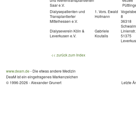
und Nierentransplantierten
66386
Saar e.V.
Püttling
Dialysepatienten und
1. Vors. Ewald
Vogelsbe
Transplantierter
Hofmann
8
Mittelhessen e.V.
36318
Schwalm
Dialyseverein Köln &
Gabriele
Linienstr
Leverkusen e.V.
Koutalis
51375
Leverku
<< zurück zum Index
www.deam.de
- Die etwas andere Medizin
DeaM ist ein eingetragenes Markenzeichen
© 1996-2026 - Alexander Grunert
Letzte Ä