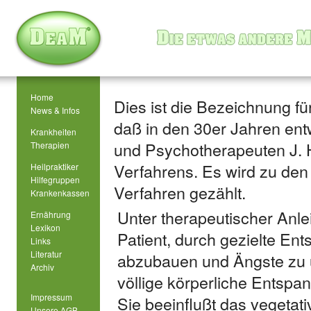
Home
Dies ist die Bezeichnung fü
News & Infos
daß in den 30er Jahren ent
Krankheiten
und Psychotherapeuten J. H.
Therapien
Verfahrens. Es wird zu de
Heilpraktiker
Hilfegruppen
Verfahren gezählt.
Krankenkassen
Unter therapeutischer Anlei
Ernährung
Lexikon
Patient, durch gezielte E
Links
Literatur
abzubauen und Ängste zu ü
Archiv
völlige körperliche Entspan
Impressum
Sie beeinflußt das vegetat
Unsere AGB