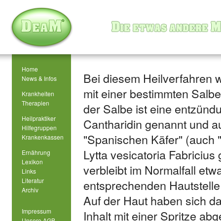
Home
Bei diesem Heilverfahren w
News & Infos
mit einer bestimmten Salbe
Krankheiten
Therapien
der Salbe ist eine entzün
Heilpraktiker
Cantharidin
genannt und a
Hilfegruppen
"Spanischen Käfer" (auch 
Krankenkassen
Lytta vesicatoria Fabricius
g
Ernährung
Lexikon
verbleibt im Normalfall etw
Links
Literatur
entsprechenden Hautstell
Archiv
Auf der Haut haben sich da
Impressum
Inhalt mit einer Spritze a
Unsere AGB