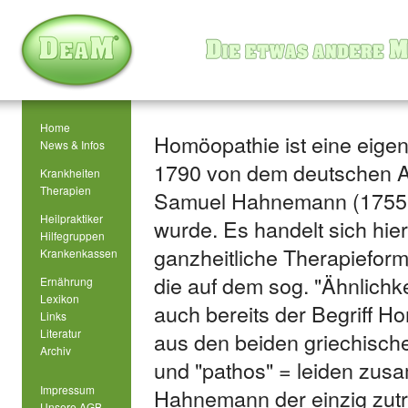
Home
Homöopathie ist eine eigen
News & Infos
1790 von dem deutschen A
Krankheiten
Therapien
Samuel Hahnemann (1755 -
Heilpraktiker
wurde. Es handelt sich hie
Hilfegruppen
ganzheitliche Therapieform 
Krankenkassen
die auf dem sog. "Ähnlichke
Ernährung
Lexikon
auch bereits der Begriff Ho
Links
Literatur
aus den beiden griechisch
Archiv
und "pathos" = leiden zusa
Impressum
Hahnemann der einzig zutr
Unsere AGB