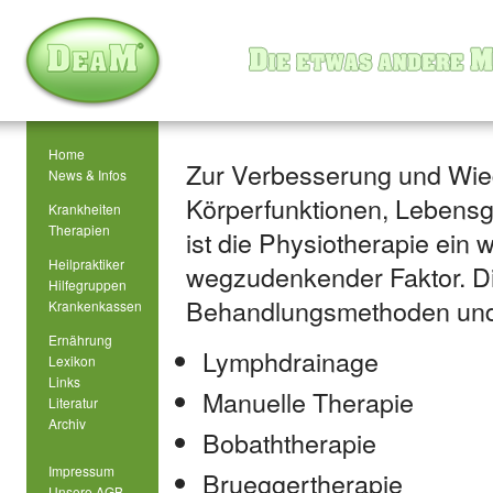
Home
Zur Verbesserung und Wied
News & Infos
Körperfunktionen, Lebens
Krankheiten
Therapien
ist die Physiotherapie ein 
Heilpraktiker
wegzudenkender Faktor. D
Hilfegruppen
Behandlungsmethoden und 
Krankenkassen
Ernährung
Lymphdrainage
Lexikon
Links
Manuelle Therapie
Literatur
Archiv
Bobaththerapie
Impressum
Brueggertherapie
Unsere AGB