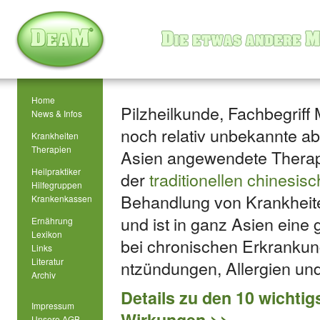
Home
Pilzheilkunde, Fachbegriff 
News & Infos
noch relativ unbekannte ab
Krankheiten
Therapien
Asien angewendete Therapi
Heilpraktiker
der
traditionellen chinesi
Hilfegruppen
Behandlung von Krankheiten
Krankenkassen
und ist in ganz Asien eine
Ernährung
Lexikon
bei chronischen Erkrankun
Links
Literatur
ntzündungen, Allergien u
Archiv
Details zu den 10 wichtig
Impressum
Wirkungen >>
Unsere AGB