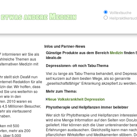
Volltextsuche
Heilpraktikersu
Infos und Partner-News
Günstige Produkte aus dem Bereich
Medizin
finden S
 informieren wir Sie als
idealo.de
zahlreiche Themen aus
lternativen Medizin mit
Depressionen- oft noch Tabu-Thema
Viel zu lange als Tabu-Thema behandelt, sind Depress
hr stellt sich DeaM nun
seit kurzem auf dem besten Wege, als so genannte
Internet-Redaktion für alle
„gesellschaftsfähige“ Erkrankung akzeptiert zu werden.
zin dar. Wir hoffen, dass
Mehr zum Thema:
nd Sie uns weiterhin so
en wie in den
Neue Volkskrankheit Depression
ren. 2010 waren es
 4,5 Millionen Besucher,
Phytotherapie und Heilpflanzen immer beliebter
ehr als viertausend
Wer sich für Phytotherapie und Heilpflanzen interessie
 haben.
wird eine Menge Information auf den Seiten von DocJ
geliefert. Hier können sich die User untereinander ber
ken mit 500
Erfahrungen austauschen. Gleichzeitig kann man nach
rten, mehr als 200
pflanzlichen Wirkstoffen und Medikamenten stöbern. 
n, über 5.000