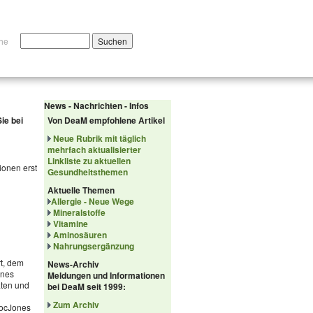
che
News - Nachrichten - Infos
ie bei
Von DeaM empfohlene Artikel
Neue Rubrik mit täglich
mehrfach aktualisierter
Linkliste zu aktuellen
ionen erst
Gesundheitsthemen
Aktuelle Themen
Allergie - Neue Wege
Mineralstoffe
Vitamine
Aminosäuren
Nahrungsergänzung
rt, dem
News-Archiv
ones
Meldungen und Informationen
aten und
bei DeaM seit 1999:
Zum Archiv
DocJones