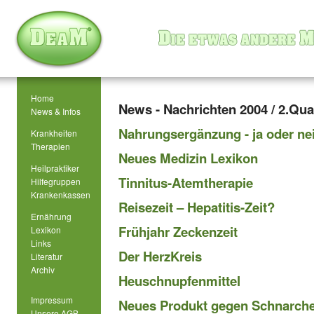
Home
News - Nachrichten 2004 / 2.Qua
News & Infos
Nahrungsergänzung - ja oder ne
Krankheiten
Therapien
Neues Medizin Lexikon
Heilpraktiker
Tinnitus-Atemtherapie
Hilfegruppen
Krankenkassen
Reisezeit – Hepatitis-Zeit?
Ernährung
Frühjahr Zeckenzeit
Lexikon
Links
Der HerzKreis
Literatur
Archiv
Heuschnupfenmittel
Impressum
Neues Produkt gegen Schnarch
Unsere AGB