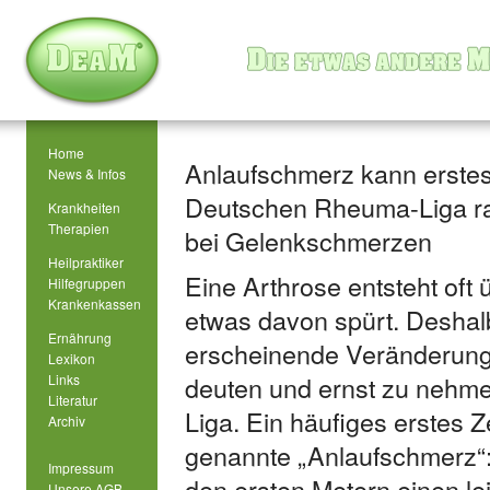
Home
Anlaufschmerz kann erstes
News & Infos
Deutschen Rheuma-Liga rat
Krankheiten
Therapien
bei Gelenkschmerzen
Heilpraktiker
Eine Arthrose entsteht oft
Hilfegruppen
Krankenkassen
etwas davon spürt. Deshalb 
Ernährung
erscheinende Veränderunge
Lexikon
deuten und ernst zu nehme
Links
Literatur
Liga. Ein häufiges erstes Z
Archiv
genannte „Anlaufschmerz“:
Impressum
den ersten Metern einen le
Unsere AGB